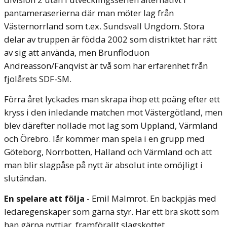
pantameraserierna där man möter lag från
Västernorrland som t.ex. Sundsvall Ungdom. Stora
delar av truppen är födda 2002 som distriktet har rätt
av sig att använda, men Brunfloduon
Andreasson/Fanqvist är två som har erfarenhet från
fjolårets SDF-SM.
Förra året lyckades man skrapa ihop ett poäng efter ett
kryss i den inledande matchen mot Västergötland, men
blev därefter nollade mot lag som Uppland, Värmland
och Örebro. Iår kommer man spela i en grupp med
Göteborg, Norrbotten, Halland och Värmland och att
man blir slagpåse på nytt är absolut inte omöjligt i
slutändan.
En spelare att följa
- Emil Malmrot. En backpjäs med
ledaregenskaper som gärna styr. Har ett bra skott som
han gärna nyttjar, framförallt slagskottet.