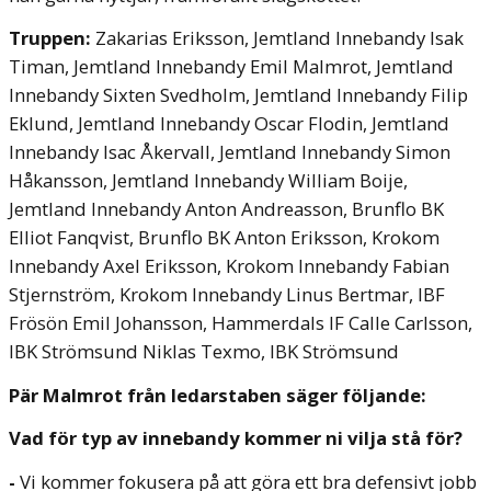
Truppen:
Zakarias Eriksson, Jemtland Innebandy
Isak
Timan, Jemtland Innebandy
Emil Malmrot, Jemtland
Innebandy
Sixten Svedholm, Jemtland Innebandy
Filip
Eklund, Jemtland Innebandy
Oscar Flodin, Jemtland
Innebandy
Isac Åkervall, Jemtland Innebandy
Simon
Håkansson, Jemtland Innebandy
William Boije,
Jemtland Innebandy
Anton Andreasson, Brunflo BK
Elliot Fanqvist, Brunflo BK
Anton Eriksson, Krokom
Innebandy
Axel Eriksson, Krokom Innebandy
Fabian
Stjernström, Krokom Innebandy
Linus Bertmar, IBF
Frösön
Emil Johansson, Hammerdals IF
Calle Carlsson,
IBK Strömsund
Niklas Texmo, IBK Strömsund
Pär Malmrot från ledarstaben säger följande:
Vad för typ av innebandy kommer ni vilja stå för?
-
Vi kommer fokusera på att göra ett bra defensivt jobb