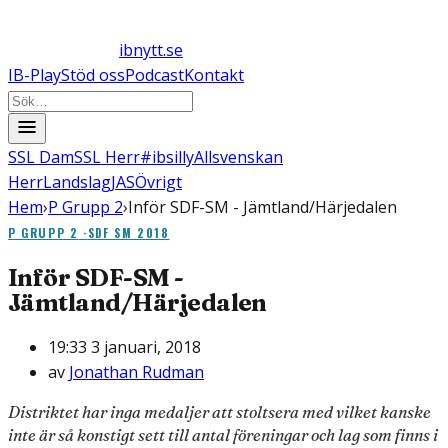
ibnytt.se
IB-Play
Stöd oss
Podcast
Kontakt
SSL Dam
SSL Herr
#ibsilly
Allsvenskan
Herr
Landslag
JAS
Övrigt
Hem
›
P Grupp 2
›
Inför SDF-SM - Jämtland/Härjedalen
P GRUPP 2
·
SDF SM 2018
Inför SDF-SM -
Jämtland/Härjedalen
19:33 3 januari, 2018
av
Jonathan Rudman
Distriktet har inga medaljer att stoltsera med vilket kanske
inte är så konstigt sett till antal föreningar och lag som finns i