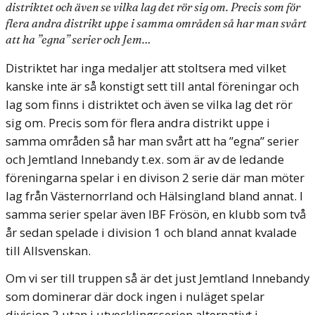
distriktet och även se vilka lag det rör sig om. Precis som för
flera andra distrikt uppe i samma områden så har man svårt
att ha ”egna” serier och Jem…
Distriktet har inga medaljer att stoltsera med vilket
kanske inte är så konstigt sett till antal föreningar och
lag som finns i distriktet och även se vilka lag det rör
sig om. Precis som för flera andra distrikt uppe i
samma områden så har man svårt att ha ”egna” serier
och Jemtland Innebandy t.ex. som är av de ledande
föreningarna spelar i en divison 2 serie där man möter
lag från Västernorrland och Hälsingland bland annat. I
samma serier spelar även IBF Frösön, en klubb som två
år sedan spelade i division 1 och bland annat kvalade
till Allsvenskan.
Om vi ser till truppen så är det just Jemtland Innebandy
som dominerar där dock ingen i nuläget spelar
division 2 utan i utvecklingsserien alternativt i