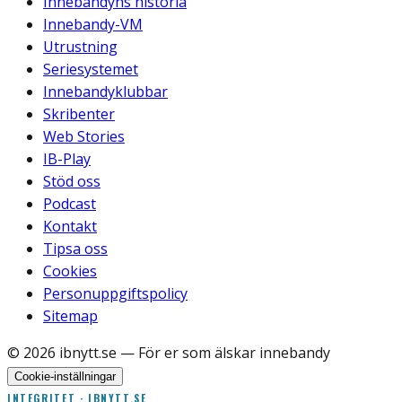
Innebandyns historia
Innebandy-VM
Utrustning
Seriesystemet
Innebandyklubbar
Skribenter
Web Stories
IB-Play
Stöd oss
Podcast
Kontakt
Tipsa oss
Cookies
Personuppgiftspolicy
Sitemap
©
2026
ibnytt.se
— För er som älskar innebandy
Cookie-inställningar
INTEGRITET · IBNYTT.SE