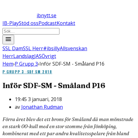
ibnytt.se
IB-Play
Stöd oss
Podcast
Kontakt
SSL Dam
SSL Herr
#ibsilly
Allsvenskan
Herr
Landslag
JAS
Övrigt
Hem
›
P Grupp 3
›
Inför SDF-SM - Småland P16
P GRUPP 3
·
SDF SM 2018
Inför SDF-SM - Småland P16
19:45 3 januari, 2018
av
Jonathan Rudman
Förra året blev det ett brons för Småland då man mönstrade
en stark 00-kull med en stor stomme från Jönköping,
kombinerat med ett par andra kvalitetsspelare från bland