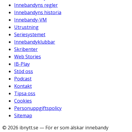
Innebandyns regler
Innebandyns historia
Innebandy-VM
Utrustning
Seriesystemet
Innebandyklubbar
Skribenter
Web Stories
IB-Play
Stöd oss
Podcast
Kontakt
Tipsa oss
Cookies
Personuppgiftspolicy
Sitemap
©
2026
ibnytt.se
— För er som älskar innebandy