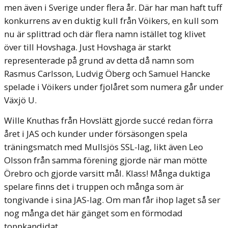
men även i Sverige under flera år. Där har man haft tuff
konkurrens av en duktig kull från Vöikers, en kull som
nu är splittrad och där flera namn istället tog klivet
över till Hovshaga. Just Hovshaga är starkt
representerade på grund av detta då namn som
Rasmus Carlsson, Ludvig Öberg och Samuel Hancke
spelade i Vöikers under fjolåret som numera går under
Växjö U.
Wille Knuthas från Hovslätt gjorde succé redan förra
året i JAS och kunder under försäsongen spela
träningsmatch med Mullsjös SSL-lag, likt även Leo
Olsson från samma förening gjorde när man mötte
Örebro och gjorde varsitt mål. Klass! Många duktiga
spelare finns det i truppen och många som är
tongivande i sina JAS-lag. Om man får ihop laget så ser
nog många det här gänget som en förmodad
toppkandidat.