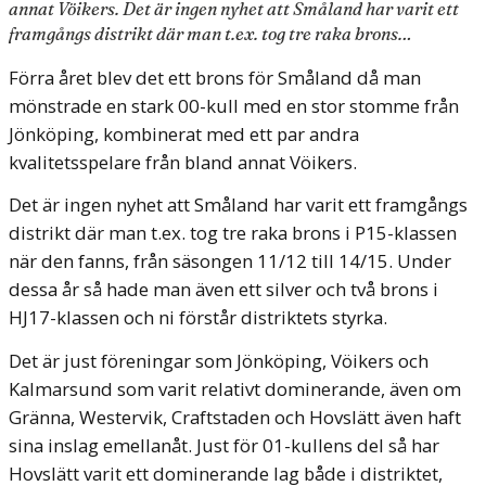
annat Vöikers. Det är ingen nyhet att Småland har varit ett
framgångs distrikt där man t.ex. tog tre raka brons…
Förra året blev det ett brons för Småland då man
mönstrade en stark 00-kull med en stor stomme från
Jönköping, kombinerat med ett par andra
kvalitetsspelare från bland annat Vöikers.
Det är ingen nyhet att Småland har varit ett framgångs
distrikt där man t.ex. tog tre raka brons i P15-klassen
när den fanns, från säsongen 11/12 till 14/15. Under
dessa år så hade man även ett silver och två brons i
HJ17-klassen och ni förstår distriktets styrka.
Det är just föreningar som Jönköping, Vöikers och
Kalmarsund som varit relativt dominerande, även om
Gränna, Westervik, Craftstaden och Hovslätt även haft
sina inslag emellanåt. Just för 01-kullens del så har
Hovslätt varit ett dominerande lag både i distriktet,