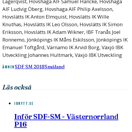
Lagerqvist, Hovshaga AIF
Samuel Hancke, Hovshaga
AIF
Ludvig Öberg, Hovshaga AIF
Philip Axelsson,
Hovslätts IK
Anton Elmquist, Hovslätts IK
Wille
Knuthas, Hovslätts IK
Leo Olsson, Hovslätts IK
Simon
Eriksson, Hovslätts IK
Adam Wikner, IBF Tranås
Joel
Ronnemo, Jönköpings IK
Måns Eskilsson, Jönköpings IK
Emanuel Toftgård, Värnamo IK
Arvid Borg, Växjö IBK
Utveckling
Johannes Hultmark, Växjö IBK Utveckling
SDF SM 2018
Småland
ÄMNEN
Läs också
IBNYTT.SE
Inför SDF-SM - Västernorrland
P16