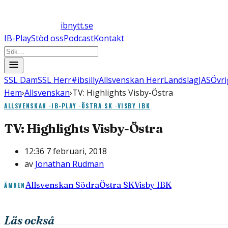
ibnytt.se
IB-Play
Stöd oss
Podcast
Kontakt
SSL Dam
SSL Herr
#ibsilly
Allsvenskan Herr
Landslag
JAS
Övri
Hem
›
Allsvenskan
›
TV: Highlights Visby-Östra
ALLSVENSKAN
·
IB-PLAY
·
ÖSTRA SK
·
VISBY IBK
TV: Highlights Visby-Östra
12:36 7 februari, 2018
av
Jonathan Rudman
Allsvenskan Södra
Östra SK
Visby IBK
ÄMNEN
Läs också