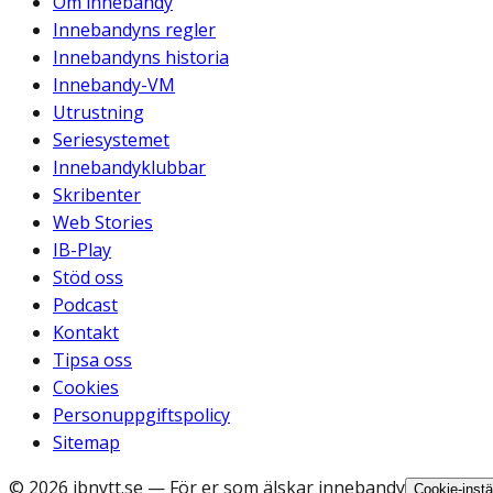
Om innebandy
Innebandyns regler
Innebandyns historia
Innebandy-VM
Utrustning
Seriesystemet
Innebandyklubbar
Skribenter
Web Stories
IB-Play
Stöd oss
Podcast
Kontakt
Tipsa oss
Cookies
Personuppgiftspolicy
Sitemap
©
2026
ibnytt.se
— För er som älskar innebandy
Cookie-instä