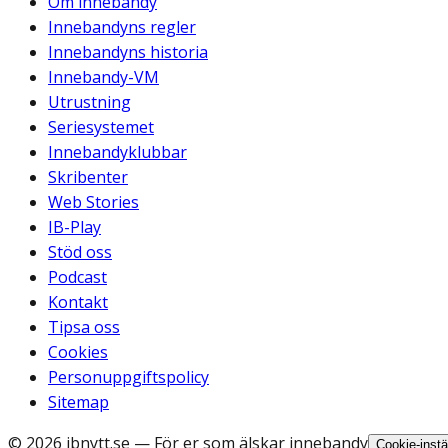
Om innebandy
Innebandyns regler
Innebandyns historia
Innebandy-VM
Utrustning
Seriesystemet
Innebandyklubbar
Skribenter
Web Stories
IB-Play
Stöd oss
Podcast
Kontakt
Tipsa oss
Cookies
Personuppgiftspolicy
Sitemap
©
2026
ibnytt.se
— För er som älskar innebandy
Cookie-instä