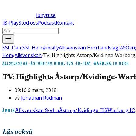
ibnytt.se
IB-Play
Stöd oss
Podcast
Kontakt
SSL Dam
SSL Herr
#ibsilly
Allsvenskan Herr
Landslag
JAS
Övri
Hem
›
Allsvenskan
›
TV: Highlights Åstorp/Kvidinge-Warberg
ALLSVENSKAN
·
ÅSTORP/KVIDINGE IBS
·
IB-PLAY
·
WARBERG IC HERR
TV: Highlights Åstorp/Kvidinge-War
09:16 6 mars, 2018
av
Jonathan Rudman
Allsvenskan Södra
Åstorp/Kvidinge IBS
Warberg IC
ÄMNEN
Läs också