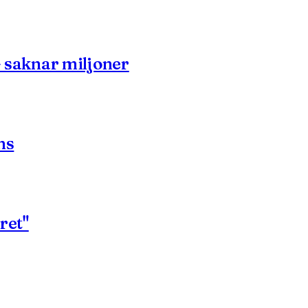
- saknar miljoner
ns
ret"