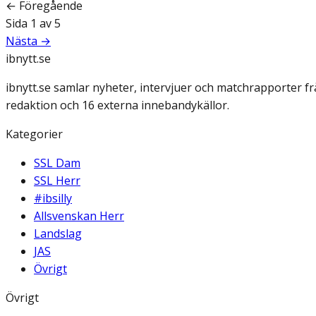
← Föregående
Sida
1
av
5
Nästa →
ibnytt.se
ibnytt.se samlar nyheter, intervjuer och matchrapporter f
redaktion och 16 externa innebandykällor.
Kategorier
SSL Dam
SSL Herr
#ibsilly
Allsvenskan Herr
Landslag
JAS
Övrigt
Övrigt