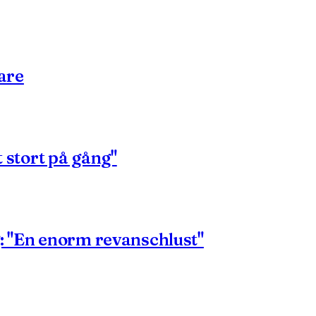
are
t stort på gång"
 "En enorm revanschlust"