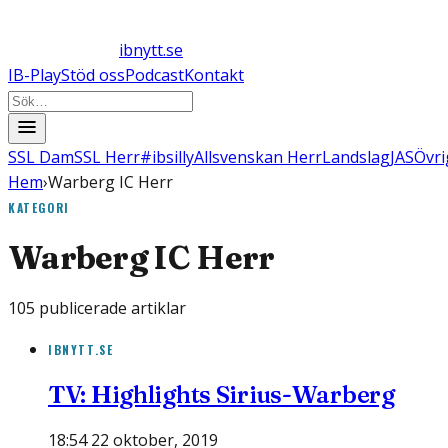
ibnytt.se
IB-Play
Stöd oss
Podcast
Kontakt
SSL Dam
SSL Herr
#ibsilly
Allsvenskan Herr
Landslag
JAS
Övri
Hem
›
Warberg IC Herr
KATEGORI
Warberg IC Herr
105
publicerade artiklar
IBNYTT.SE
TV: Highlights Sirius-Warberg
18:54 22 oktober, 2019