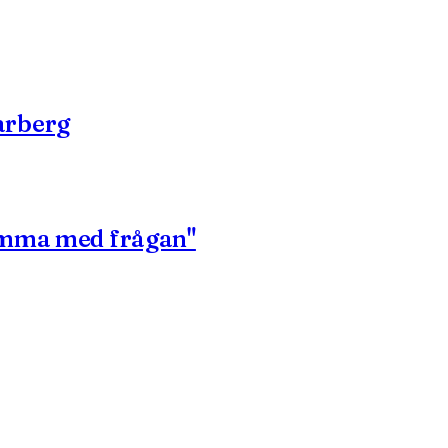
arberg
komma med frågan"