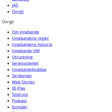
JAS
Övrigt
Övrigt
Om innebandy
Innebandyns regler
Innebandyns historia
Innebandy-VM
Utrustning
Seriesystemet
Innebandyklubbar
Skribenter
Web Stories
IB-Play
Stöd oss
Podcast
Kontakt