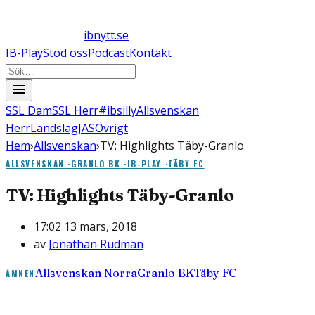
ibnytt.se
IB-Play
Stöd oss
Podcast
Kontakt
SSL Dam
SSL Herr
#ibsilly
Allsvenskan
Herr
Landslag
JAS
Övrigt
Hem
›
Allsvenskan
›
TV: Highlights Täby-Granlo
ALLSVENSKAN
·
GRANLO BK
·
IB-PLAY
·
TÄBY FC
TV: Highlights Täby-Granlo
17:02 13 mars, 2018
av
Jonathan Rudman
Allsvenskan Norra
Granlo BK
Täby FC
ÄMNEN