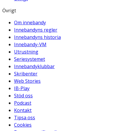
Övrigt
Om innebandy
Innebandyns regler
Innebandyns historia
Innebandy-VM
Utrustning
Seriesystemet
Innebandyklubbar
Skribenter
Web Stories
IB-Play
Stöd oss
Podcast
Kontakt
Tipsa oss
Cookies