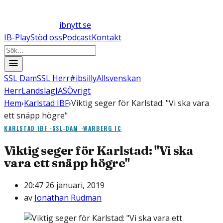
ibnytt.se
IB-Play
Stöd oss
Podcast
Kontakt
SSL Dam
SSL Herr
#ibsilly
Allsvenskan
Herr
Landslag
JAS
Övrigt
Hem
›
Karlstad IBF
›
Viktig seger för Karlstad: "Vi ska vara
ett snäpp högre"
KARLSTAD IBF
·
SSL-DAM
·
WARBERG IC
Viktig seger för Karlstad: "Vi ska
vara ett snäpp högre"
20:47 26 januari, 2019
av
Jonathan Rudman