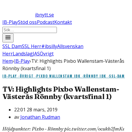
ibnytt.se
IB-Play
Stöd oss
Podcast
Kontakt
SSL Dam
SSL Herr
#ibsilly
Allsvenskan
Herr
Landslag
JAS
Övrigt
Hem
›
IB-Play
›
TV: Highlights Pixbo Wallenstam-Västerås
Rönnby (kvartsfinal 1)
IB-PLAY
·
ÖVRIGT
·
PIXBO WALLENSTAM IBK
·
RÖNNBY IBK
·
SSL-DAM
TV: Highlights Pixbo Wallenstam-
Västerås Rönnby (kvartsfinal 1)
22:01 28 mars, 2019
av
Jonathan Rudman
Höjdpunkter: Pixbo - Rönnby pic.twitter.com/ocukb2JmKs