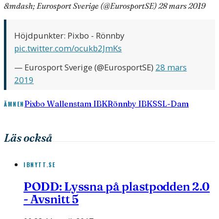
&mdash; Eurosport Sverige (@EurosportSE) 28 mars 2019
Höjdpunkter: Pixbo - Rönnby
pic.twitter.com/ocukb2JmKs
— Eurosport Sverige (@EurosportSE)
28 mars
2019
Pixbo Wallenstam IBK
Rönnby IBK
SSL-Dam
ÄMNEN
Läs också
IBNYTT.SE
PODD: Lyssna på plastpodden 2.0
- Avsnitt 5