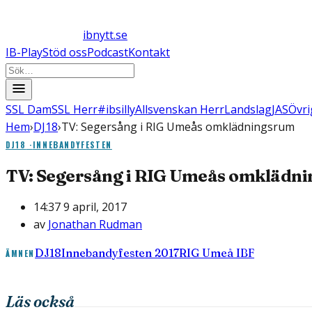
ibnytt.se
IB-Play
Stöd oss
Podcast
Kontakt
SSL Dam
SSL Herr
#ibsilly
Allsvenskan Herr
Landslag
JAS
Övri
Hem
›
DJ18
›
TV: Segersång i RIG Umeås omklädningsrum
DJ18
·
INNEBANDYFESTEN
TV: Segersång i RIG Umeås omklädn
14:37 9 april, 2017
av
Jonathan Rudman
DJ18
Innebandyfesten 2017
RIG Umeå IBF
ÄMNEN
Läs också