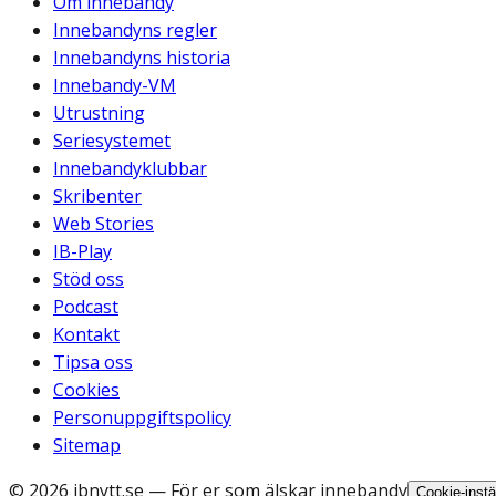
Om innebandy
Innebandyns regler
Innebandyns historia
Innebandy-VM
Utrustning
Seriesystemet
Innebandyklubbar
Skribenter
Web Stories
IB-Play
Stöd oss
Podcast
Kontakt
Tipsa oss
Cookies
Personuppgiftspolicy
Sitemap
©
2026
ibnytt.se
— För er som älskar innebandy
Cookie-instä