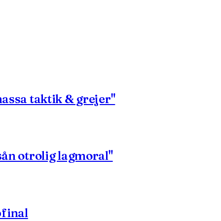
massa taktik & grejer"
sån otrolig lagmoral"
final