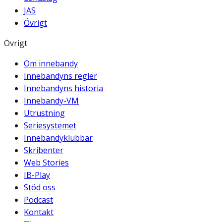
JAS
Övrigt
Övrigt
Om innebandy
Innebandyns regler
Innebandyns historia
Innebandy-VM
Utrustning
Seriesystemet
Innebandyklubbar
Skribenter
Web Stories
IB-Play
Stöd oss
Podcast
Kontakt