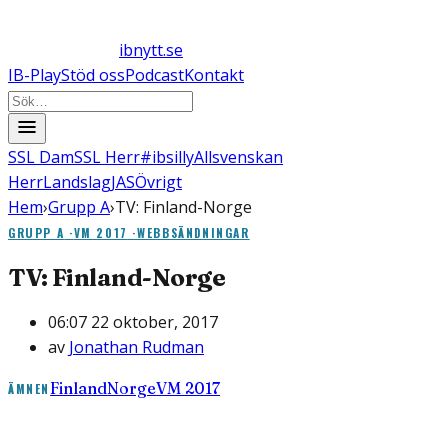
ibnytt.se
IB-Play
Stöd oss
Podcast
Kontakt
SSL Dam
SSL Herr
#ibsilly
Allsvenskan
Herr
Landslag
JAS
Övrigt
Hem
›
Grupp A
›
TV: Finland-Norge
GRUPP A
·
VM 2017
·
WEBBSÄNDNINGAR
TV: Finland-Norge
06:07 22 oktober, 2017
av
Jonathan Rudman
Finland
Norge
VM 2017
ÄMNEN