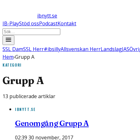
ibnytt.se
IB-Play
Stöd oss
Podcast
Kontakt
SSL Dam
SSL Herr
#ibsilly
Allsvenskan Herr
Landslag
JAS
Övri
Hem
›
Grupp A
KATEGORI
Grupp A
13
publicerade artiklar
IBNYTT.SE
Genomgång Grupp A
02:39 30 november, 2017