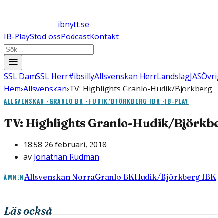
ibnytt.se
IB-Play
Stöd oss
Podcast
Kontakt
SSL Dam
SSL Herr
#ibsilly
Allsvenskan Herr
Landslag
JAS
Övri
Hem
›
Allsvenskan
›
TV: Highlights Granlo-Hudik/Björkberg
ALLSVENSKAN
·
GRANLO BK
·
HUDIK/BJÖRKBERG IBK
·
IB-PLAY
TV: Highlights Granlo-Hudik/Björkb
18:58 26 februari, 2018
av
Jonathan Rudman
Allsvenskan Norra
Granlo BK
Hudik/Björkberg IBK
ÄMNEN
Läs också