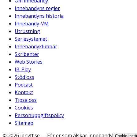
Om innebandy
Innebandyns regler
Innebandyns historia
Innebandy-VM
Utrustning
Seriesystemet
Innebandyklubbar
Skribenter
Web Stories
IB-Play
Stöd oss
Podcast
Kontakt
Tipsa oss
Cookies
Personuppgiftspolicy
Sitemap
©
2026
ibnytt.se
— För er som älskar innebandy
Cookie-instä