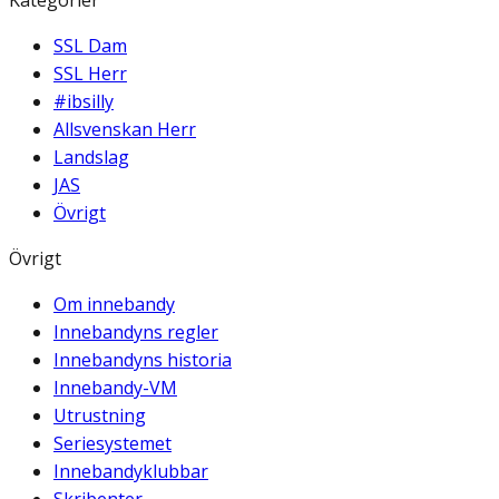
SSL Dam
SSL Herr
#ibsilly
Allsvenskan Herr
Landslag
JAS
Övrigt
Övrigt
Om innebandy
Innebandyns regler
Innebandyns historia
Innebandy-VM
Utrustning
Seriesystemet
Innebandyklubbar
Skribenter