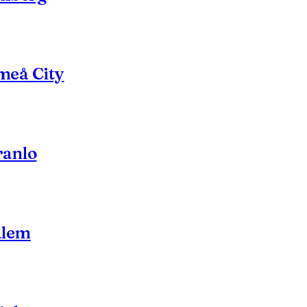
meå City
ranlo
alem