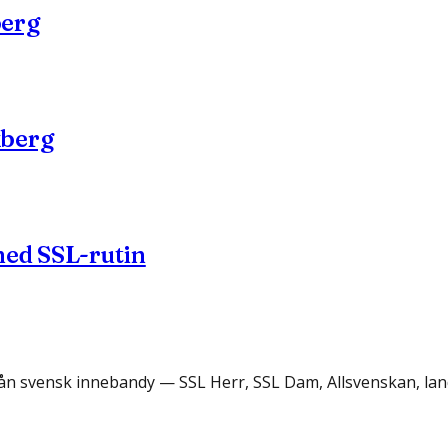
berg
kberg
med SSL-rutin
rån svensk innebandy — SSL Herr, SSL Dam, Allsvenskan, lan