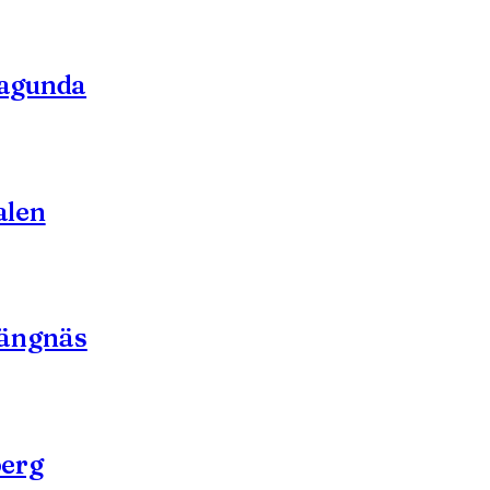
Hagunda
alen
rängnäs
berg