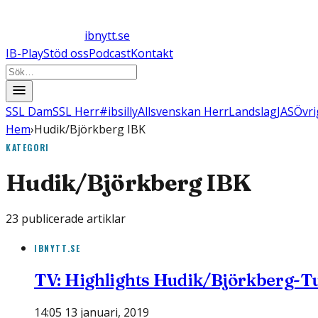
ibnytt.se
IB-Play
Stöd oss
Podcast
Kontakt
SSL Dam
SSL Herr
#ibsilly
Allsvenskan Herr
Landslag
JAS
Övri
Hem
›
Hudik/Björkberg IBK
KATEGORI
Hudik/Björkberg IBK
23
publicerade artiklar
IBNYTT.SE
TV: Highlights Hudik/Björkberg-Tu
14:05 13 januari, 2019