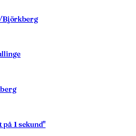
k/Björkberg
llinge
kberg
ot på 1 sekund"