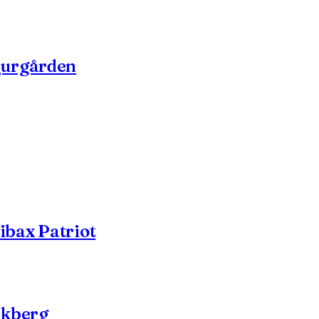
jurgården
ibax Patriot
rkberg