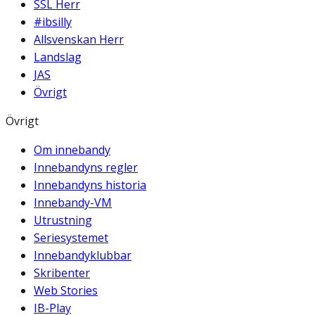
SSL Herr
#ibsilly
Allsvenskan Herr
Landslag
JAS
Övrigt
Övrigt
Om innebandy
Innebandyns regler
Innebandyns historia
Innebandy-VM
Utrustning
Seriesystemet
Innebandyklubbar
Skribenter
Web Stories
IB-Play