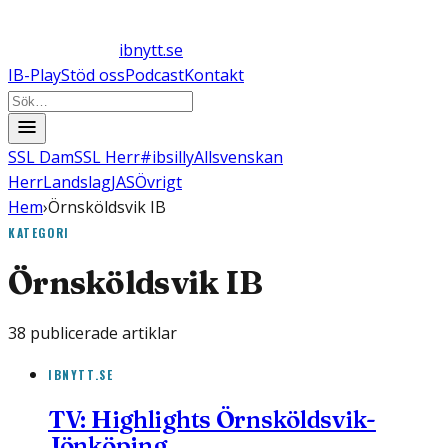
ibnytt.se
IB-Play
Stöd oss
Podcast
Kontakt
SSL Dam
SSL Herr
#ibsilly
Allsvenskan
Herr
Landslag
JAS
Övrigt
Hem
›
Örnsköldsvik IB
KATEGORI
Örnsköldsvik IB
38
publicerade artiklar
IBNYTT.SE
TV: Highlights Örnsköldsvik-
Jönköping