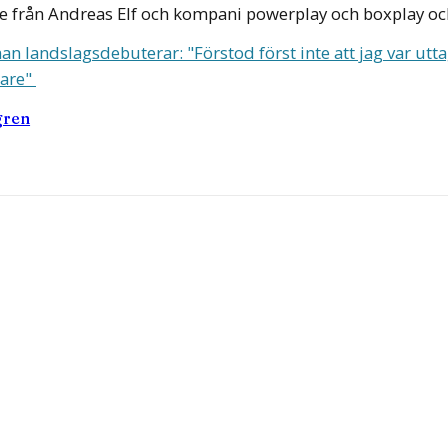
e från Andreas Elf och kompani powerplay och boxplay och gj
 landslagsdebuterar: "Förstod först inte att jag var utt
lare"
gren