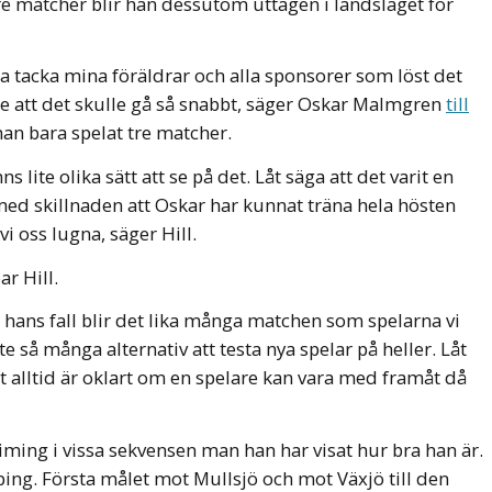
tre matcher blir han dessutom uttagen i landslaget för
a tacka mina föräldrar och alla sponsorer som löst det
inte att det skulle gå så snabbt, säger Oskar Malmgren
till
han bara spelat tre matcher.
lite olika sätt att se på det. Låt säga att det varit en
ed skillnaden att Oskar har kunnat träna hela hösten
 oss lugna, säger Hill.
r Hill.
hans fall blir det lika många matchen som spelarna vi
 så många alternativ att testa nya spelar på heller. Låt
et alltid är oklart om en spelare kan vara med framåt då
 timing i vissa sekvensen man han har visat hur bra han är.
ping. Första målet mot Mullsjö och mot Växjö till den