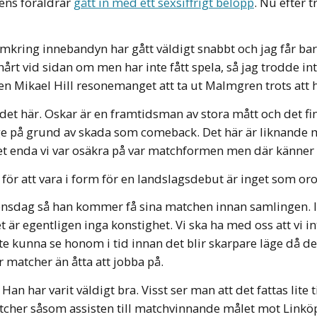
ens föräldrar
gått in med ett sexsiffrigt belopp
. Nu efter 
mkring innebandyn har gått väldigt snabbt och jag får bar
 hårt vid sidan om men har inte fått spela, så jag trodde 
en Mikael Hill resonemanget att ta ut Malmgren trots att 
et här. Oskar är en framtidsman av stora mått och det finns 
ge på grund av skada som comeback. Det här är liknande m
t enda vi var osäkra på var matchformen men där känner vi
för att vara i form för en landslagsdebut är inget som oroa
onsdag så han kommer få sina matchen innan samlingen. I 
är egentligen inga konstighet. Vi ska ha med oss att vi inte
 inte kunna se honom i tid innan det blir skarpare läge då d
r matcher än åtta att jobba på.
Han har varit väldigt bra. Visst ser man att det fattas lite
matcher såsom assisten till matchvinnande målet mot Linkö