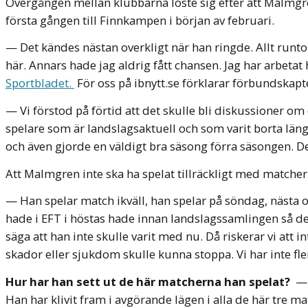
Övergången mellan klubbarna löste sig efter att Malmgr
första gången till Finnkampen i början av februari.
— Det kändes nästan overkligt när han ringde. Allt runto
här. Annars hade jag aldrig fått chansen. Jag har arbetat
Sportbladet.
För oss på ibnytt.se förklarar förbundskapt
— Vi förstod på förtid att det skulle bli diskussioner om d
spelare som är landslagsaktuell och som varit borta län
och även gjorde en väldigt bra säsong förra säsongen. De
Att Malmgren inte ska ha spelat tillräckligt med matcher 
— Han spelar match ikväll, han spelar på söndag, nästa 
hade i EFT i höstas hade innan landslagssamlingen så det 
säga att han inte skulle varit med nu. Då riskerar vi att
skador eller sjukdom skulle kunna stoppa. Vi har inte fle
Hur har han sett ut de här matcherna han spelat?
— 
Han har klivit fram i avgörande lägen i alla de här tre 