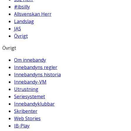
#ibsilly
Allsvenskan Herr
Landslag
JAS
Övrigt
Övrigt
Om innebandy
Innebandyns regler
Innebandyns historia
Innebandy-VM
Utrustning
Seriesystemet
Innebandyklubbar
Skribenter
Web Stories
IB-Play