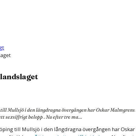
gt
laget
 landslaget
ing till Mullsjö i den långdragna övergången har Oskar Malmgren
tt sexsiffrigt belopp . Nu efter tre ma…
önköping till Mullsjö i den långdragna övergången har Oska