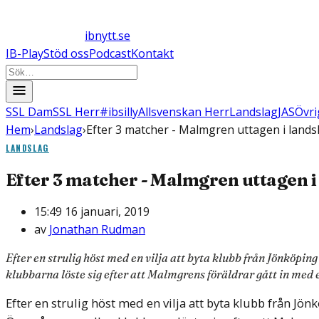
ibnytt.se
IB-Play
Stöd oss
Podcast
Kontakt
SSL Dam
SSL Herr
#ibsilly
Allsvenskan Herr
Landslag
JAS
Övri
Hem
›
Landslag
›
Efter 3 matcher - Malmgren uttagen i lands
LANDSLAG
Efter 3 matcher - Malmgren uttagen i
15:49 16 januari, 2019
av
Jonathan Rudman
Efter en strulig höst med en vilja att byta klubb från Jönköp
klubbarna löste sig efter att Malmgrens föräldrar gått in med e
Efter en strulig höst med en vilja att byta klubb från J