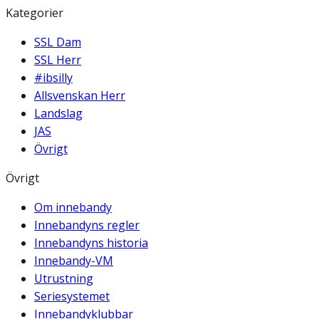
Kategorier
SSL Dam
SSL Herr
#ibsilly
Allsvenskan Herr
Landslag
JAS
Övrigt
Övrigt
Om innebandy
Innebandyns regler
Innebandyns historia
Innebandy-VM
Utrustning
Seriesystemet
Innebandyklubbar