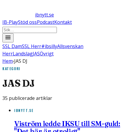
ibnytt.se
IB-Play
Stöd oss
Podcast
Kontakt
SSL Dam
SSL Herr
#ibsilly
Allsvenskan
Herr
Landslag
JAS
Övrigt
Hem
›
JAS DJ
KATEGORI
JAS DJ
35
publicerade artiklar
IBNYTT.SE
Viström ledde IKSU till SM-guld:
"Det här är otroligt"