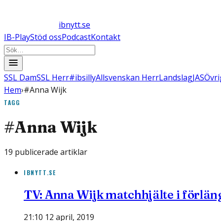
ibnytt.se
IB-Play
Stöd oss
Podcast
Kontakt
SSL Dam
SSL Herr
#ibsilly
Allsvenskan Herr
Landslag
JAS
Övri
Hem
›
#Anna Wijk
TAGG
#
Anna Wijk
19
publicerade artiklar
IBNYTT.SE
TV: Anna Wijk matchhjälte i förlän
21:10 12 april, 2019