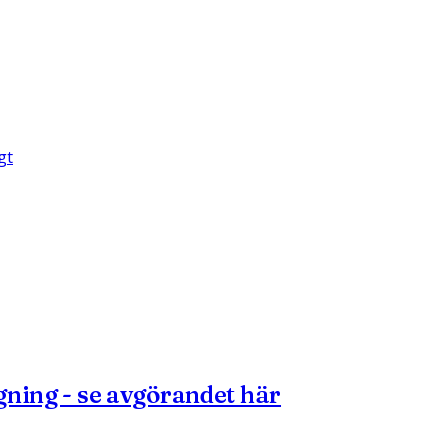
gt
gning - se avgörandet här