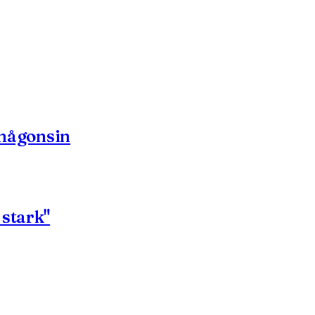
t någonsin
 stark"