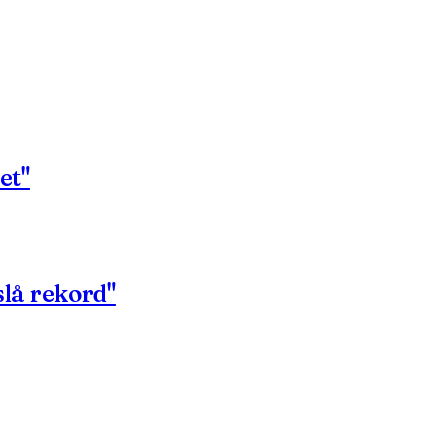
et"
 slå rekord"