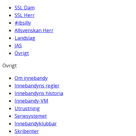
SSL Dam
SSL Herr
#ibsilly
Allsvenskan Herr
Landslag
JAS
Övrigt
Övrigt
Om innebandy
Innebandyns regler
Innebandyns historia
Innebandy-VM
Utrustning
Seriesystemet
Innebandyklubbar
Skribenter