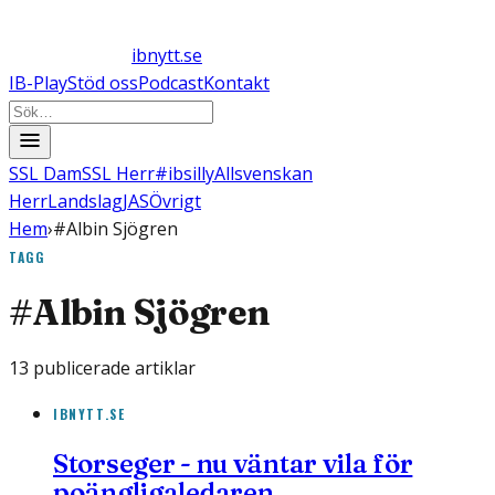
ibnytt.se
IB-Play
Stöd oss
Podcast
Kontakt
SSL Dam
SSL Herr
#ibsilly
Allsvenskan
Herr
Landslag
JAS
Övrigt
Hem
›
#Albin Sjögren
TAGG
#
Albin Sjögren
13
publicerade artiklar
IBNYTT.SE
Storseger - nu väntar vila för
poängligaledaren