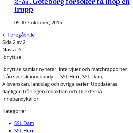
2-37. Göteborg försöker få ihop en
trupp
09:00 3 oktober, 2016
← Föregående
Sida
2
av
2
Nästa →
ibnytt.se
ibnytt.se samlar nyheter, intervjuer och matchrapporter
från svensk innebandy — SSL Herr, SSL Dam,
Allsvenskan, landslag och övriga serier. Uppdateras
dagligen från egen redaktion och 16 externa
innebandykällor.
Kategorier
SSL Dam
SSL Herr