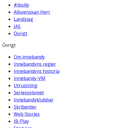
#ibsilly
Allsvenskan Herr
Landslag
JAS
Övrigt
Övrigt
Om innebandy
Innebandyns regler
Innebandyns historia
Innebandy-VM
Utrustning
Seriesystemet
Innebandyklubbar
Skribenter
Web Stories
IB-Play