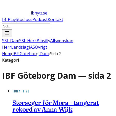
ibnytt.se
IB-Play
Stöd oss
Podcast
Kontakt
SSL Dam
SSL Herr
#ibsilly
Allsvenskan
Herr
Landslag
JAS
Övrigt
Hem
›
IBF Göteborg Dam
›
Sida 2
Kategori
IBF Göteborg Dam
— sida
2
IBNYTT.SE
Storseger för Mora - tangerat
rekord av Anna Wijk