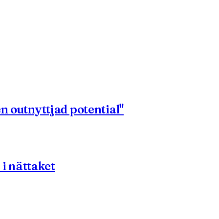
n outnyttjad potential"
i nättaket