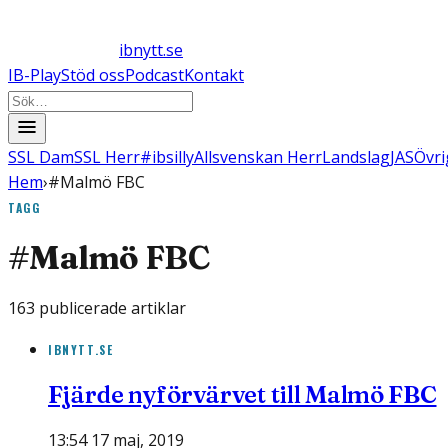
ibnytt.se
IB-Play
Stöd oss
Podcast
Kontakt
SSL Dam
SSL Herr
#ibsilly
Allsvenskan Herr
Landslag
JAS
Övri
Hem
›
#Malmö FBC
TAGG
#
Malmö FBC
163
publicerade artiklar
IBNYTT.SE
Fjärde nyförvärvet till Malmö FBC
13:54 17 maj, 2019