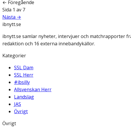
← Föregående
Sida
1
av
7
Nästa →
ibnytt.se
ibnytt.se samlar nyheter, intervjuer och matchrapporter f
redaktion och 16 externa innebandykällor.
Kategorier
SSL Dam
SSL Herr
#ibsilly
Allsvenskan Herr
Landslag
JAS
Övrigt
Övrigt