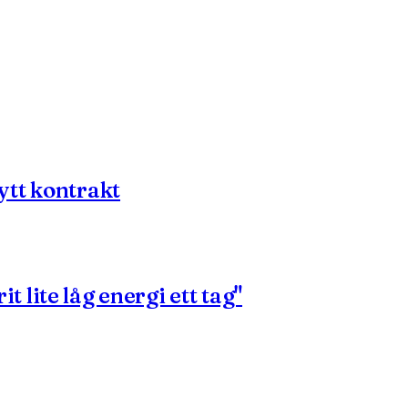
ytt kontrakt
it lite låg energi ett tag"