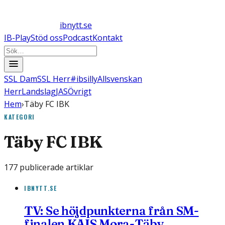
ibnytt.se
IB-Play
Stöd oss
Podcast
Kontakt
SSL Dam
SSL Herr
#ibsilly
Allsvenskan
Herr
Landslag
JAS
Övrigt
Hem
›
Täby FC IBK
KATEGORI
Täby FC IBK
177
publicerade artiklar
IBNYTT.SE
TV: Se höjdpunkterna från SM-
finalen KAIS Mora-Täby