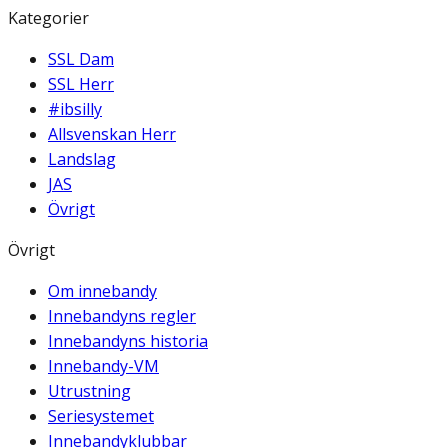
Kategorier
SSL Dam
SSL Herr
#ibsilly
Allsvenskan Herr
Landslag
JAS
Övrigt
Övrigt
Om innebandy
Innebandyns regler
Innebandyns historia
Innebandy-VM
Utrustning
Seriesystemet
Innebandyklubbar